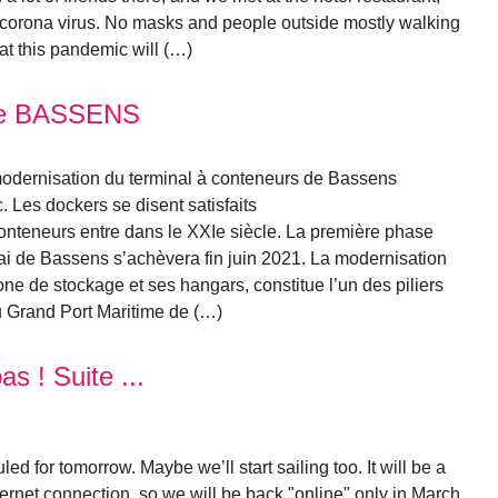
e corona virus. No masks and people outside mostly walking
at this pandemic will (…)
 de BASSENS
odernisation du terminal à conteneurs de Bassens
c. Les dockers se disent satisfaits
conteneurs entre dans le XXIe siècle. La première phase
uai de Bassens s’achèvera fin juin 2021. La modernisation
one de stockage et ses hangars, constitue l’un des piliers
u Grand Port Maritime de (…)
s ! Suite ...
d for tomorrow. Maybe we’ll start sailing too. It will be a
ternet connection, so we will be back "online" only in March