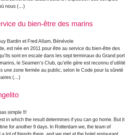
où nous (…)
vice du bien-être des marins
Guy Bardin et Fred Allam, Bénévole
e, est née en 2011 pour être au service du bien-être des
squ’lls sont en escale dans les sept terminaux du Grand port
arins, le Seamen’s Club, qu’elle gère est reconnu d’utilité
ns une zone fermée au public, selon le Code pour la sûreté
uaires (…)
gelito
pas simple !!!
test in which the result determines if you can go home. But it
tine for another 9 days. In Rotterdam we, the team of
d a lot of friends there, and we met at the hotel restaurant,