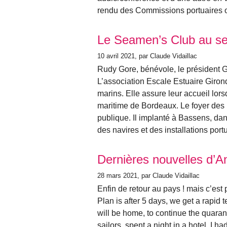
rendu des Commissions portuaires 
Le Seamen’s Club au ser
10 avril 2021
, par Claude Vidaillac
Rudy Gore, bénévole, le président 
L’association Escale Estuaire Girond
marins. Elle assure leur accueil lor
maritime de Bordeaux. Le foyer des m
publique. Il implanté à Bassens, da
des navires et des installations port
Dernières nouvelles d’An
28 mars 2021
, par Claude Vidaillac
Enfin de retour au pays ! mais c’est 
Plan is after 5 days, we get a rapid 
will be home, to continue the quaran
sailors, spent a night in a hotel. I ha