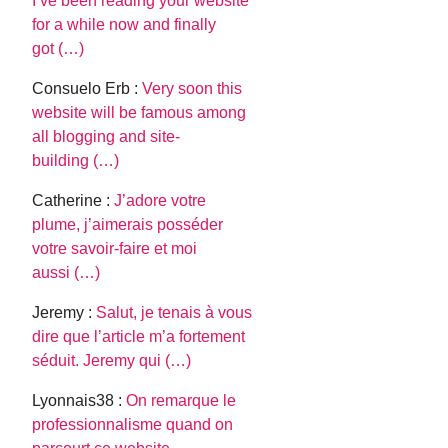
I’ve been reading your website
for a while now and finally
got (…)
Consuelo Erb :
Very soon this
website will be famous among
all blogging and site-
building (…)
Catherine :
J’adore votre
plume, j’aimerais posséder
votre savoir-faire et moi
aussi (…)
Jeremy :
Salut, je tenais à vous
dire que l’article m’a fortement
séduit. Jeremy qui (…)
Lyonnais38 :
On remarque le
professionnalisme quand on