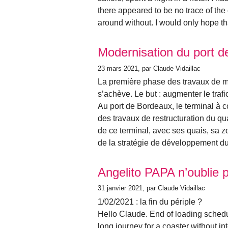
there appeared to be no trace of th
around without. I would only hope th
Modernisation du port
23 mars 2021
, par Claude Vidaillac
La première phase des travaux de m
s’achève. Le but : augmenter le trafi
Au port de Bordeaux, le terminal à 
des travaux de restructuration du q
de ce terminal, avec ses quais, sa z
de la stratégie de développement d
Angelito PAPA n’oublie pa
31 janvier 2021
, par Claude Vidaillac
1/02/2021 : la fin du périple ?
Hello Claude. End of loading schedule
long journey for a coaster without in